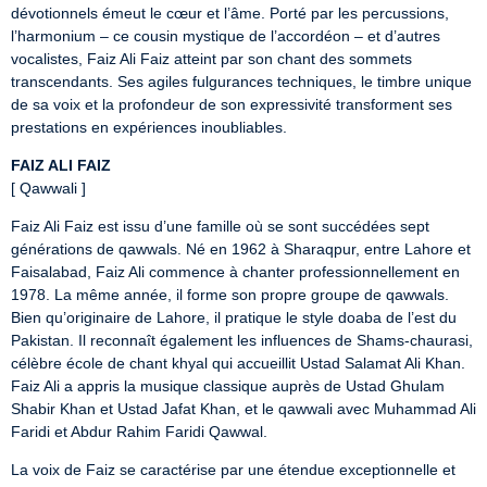
dévotionnels émeut le cœur et l’âme. Porté par les percussions, 
l’harmonium – ce cousin mystique de l’accordéon – et d’autres 
vocalistes, Faiz Ali Faiz atteint par son chant des sommets 
transcendants. Ses agiles fulgurances techniques, le timbre unique 
de sa voix et la profondeur de son expressivité transforment ses 
prestations en expériences inoubliables.
FAIZ ALI FAIZ
[ Qawwali ]
Faiz Ali Faiz est issu d’une famille où se sont succédées sept 
générations de qawwals. Né en 1962 à Sharaqpur, entre Lahore et 
Faisalabad, Faiz Ali commence à chanter professionnellement en 
1978. La même année, il forme son propre groupe de qawwals. 
Bien qu’originaire de Lahore, il pratique le style doaba de l’est du 
Pakistan. Il reconnaît également les influences de Shams-chaurasi, 
célèbre école de chant khyal qui accueillit Ustad Salamat Ali Khan. 
Faiz Ali a appris la musique classique auprès de Ustad Ghulam 
Shabir Khan et Ustad Jafat Khan, et le qawwali avec Muhammad Ali 
Faridi et Abdur Rahim Faridi Qawwal.
La voix de Faiz se caractérise par une étendue exceptionnelle et 